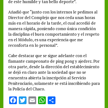
de este humilde y tan bello deporte”.
Añadió que “junto con los internos le pedimos al
Director del Complejo que nos ceda unas horas
más en el horario de la tarde, el cual accedió de
manera rápida, poniendo como única condición
la disciplina el buen comportamiento y el respeto
en el Módulo, es una experiencia que me
reconforta en lo personal”.
Cabe destacar que se sigue adelante con el
flamante campeonato de ping pong y ajedrez. Por
otra parte, desde la dirección del establecimiento
se dejó en claro ante la sociedad que no se
encuentra abierta la inscripción al Servicio
Penitenciario, solamente se está inscribiendo para
la Policía del Chaco.
F
T
E
W
S
a
w
m
h
h