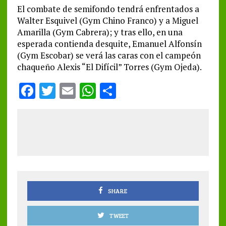
El combate de semifondo tendrá enfrentados a
Walter Esquivel (Gym Chino Franco) y a Miguel
Amarilla (Gym Cabrera); y tras ello, en una
esperada contienda desquite, Emanuel Alfonsín
(Gym Escobar) se verá las caras con el campeón
chaqueño Alexis “El Difícil” Torres (Gym Ojeda).
F
T
E
W
S
a
w
m
h
h
ce
it
ai
at
a
b
te
l
s
re
o
r
A
o
p
k
p
SHARE
TWEET