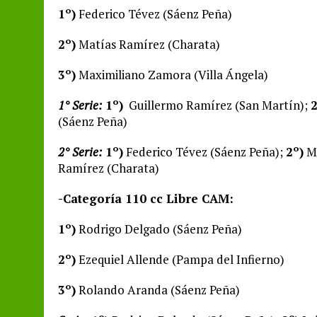
1º)
Federico Tévez (Sáenz Peña)
2º)
Matías Ramírez (Charata)
3º)
Maximiliano Zamora (Villa Ángela)
1° Serie:
1º)
Guillermo Ramírez (San Martín);
2
(Sáenz Peña)
2° Serie:
1º)
Federico Tévez (Sáenz Peña);
2º)
Ma
Ramírez (Charata)
-Categoría 110 cc Libre CAM:
1º)
Rodrigo Delgado (Sáenz Peña)
2º)
Ezequiel Allende (Pampa del Infierno)
3º)
Rolando Aranda (Sáenz Peña)