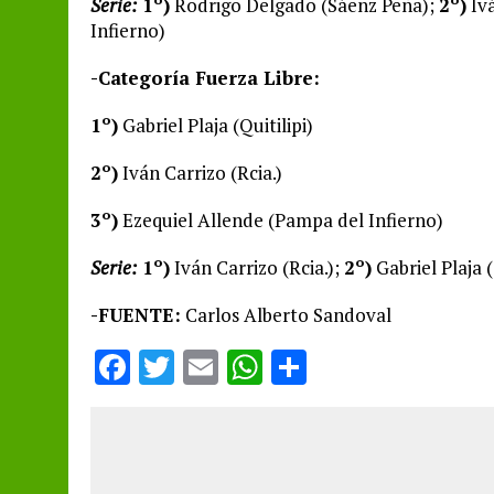
Serie:
1º)
Rodrigo Delgado (Sáenz Peña);
2º)
Ivá
Infierno)
-Categoría Fuerza Libre:
1º)
Gabriel Plaja (Quitilipi)
2º)
Iván Carrizo (Rcia.)
3º)
Ezequiel Allende (Pampa del Infierno)
Serie:
1º)
Iván Carrizo (Rcia.);
2º)
Gabriel Plaja (
-FUENTE:
Carlos Alberto Sandoval
F
T
E
W
S
a
w
m
h
h
ce
it
ai
at
a
b
te
l
s
re