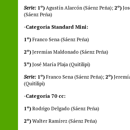
Serie:
1º)
Agustín Alarcón (Sáenz Peña);
2º)
Jos
(Sáenz Peña)
-Categoría Standard Mini:
1º)
Franco Sena (Sáenz Peña)
2º)
Jeremías Maldonado (Sáenz Peña)
3º)
José María Plaja (Quitilipi)
Serie:
1º)
Franco Sena (Sáenz Peña);
2º)
Jeremí
(Quitilipi)
-Categoría 70 cc:
1º)
Rodrigo Delgado (Sáenz Peña)
2º)
Walter Ramírez (Sáenz Peña)