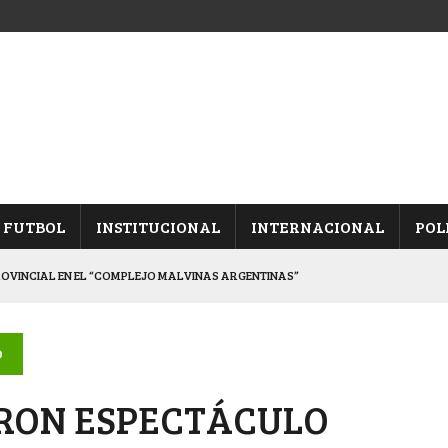
FUTBOL
INSTITUCIONAL
INTERNACIONAL
POL
ROVINCIAL EN EL “COMPLEJO MALVINAS ARGENTINAS”
ARON FRENTE A ARSENAL
 CON CACU Y CANALLAS
O
ALBICELESTES”
ERON ESPECTÁCULO
DUELO SEMIFINAL EN PAMPA