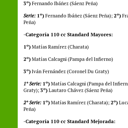
3º)
Fernando Ibáñez (Sáenz Peña)
Serie:
1º)
Fernando Ibáñez (Sáenz Peña);
2º)
Fr
Peña)
-Categoría 110 cc Standard Mayores:
1º)
Matías Ramírez (Charata)
2º)
Matías Calcagni (Pampa del Infierno)
3º)
Iván Fernández (Coronel Du Graty)
1° Serie:
1º)
Matías Calcagni (Pampa del Infiern
Graty);
3º)
Lautaro Chávez (Sáenz Peña)
2° Serie:
1º)
Matías Ramírez (Charata);
2º)
Luca
Peña)
-Categoría 110 cc Standard Mejorada: