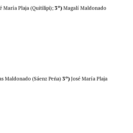
é María Plaja (Quitilipi);
3º)
Magalí Maldonado
as Maldonado (Sáenz Peña)
3º)
José María Plaja