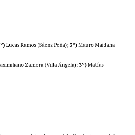
º)
Lucas Ramos (Sáenz Peña);
3º)
Mauro Maidana
ximiliano Zamora (Villa Ángela);
3º)
Matías