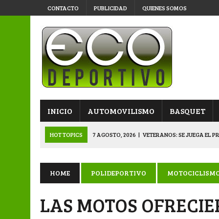
CONTACTO
PUBLICIDAD
QUIENES SOMOS
INICIO
AUTOMOVILISMO
BASQUET
HOT TOPICS
7 AGOSTO, 2026
|
VETERANOS: SE JUEGA EL P
7 AGOSTO, 2026
|
APERTURA “B”: CACU Y CANALLAS AVANZ
6 AGOSTO, 2026
|
APERTURA: ARSENAL, EN DOBLE JORNADA
HOME
POLIDEPORTIVO
MOTOCICLISM
6 AGOSTO, 2026
|
SUB 20: TRIUNFO Y CLASIFICACIÓN DE LOS “
LAS MOTOS OFRECI
8 AGOSTO, 2026
|
PRIMERA B: EL “GALLITO” Y EL “DECANO”, 