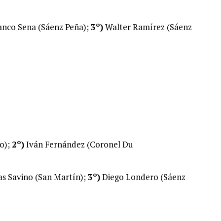
anco Sena (Sáenz Peña);
3º)
Walter Ramírez (Sáenz
o);
2º)
Iván Fernández (Coronel Du
s Savino (San Martín);
3º)
Diego Londero (Sáenz