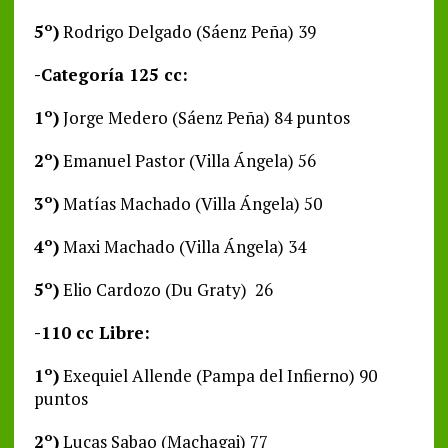
5º)
Rodrigo Delgado (Sáenz Peña) 39
-Categoría 125 cc:
1º)
Jorge Medero (Sáenz Peña) 84 puntos
2º)
Emanuel Pastor (Villa Ángela) 56
3º)
Matías Machado (Villa Ángela) 50
4º)
Maxi Machado (Villa Ángela) 34
5º)
Elio Cardozo (Du Graty) 26
-110 cc Libre:
1º)
Exequiel Allende (Pampa del Infierno) 90
puntos
2º)
Lucas Sabao (Machagai) 77