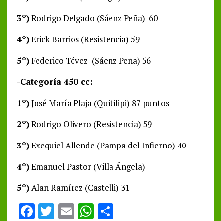
3º)
Rodrigo Delgado (Sáenz Peña) 60
4º)
Erick Barrios (Resistencia) 59
5º)
Federico Tévez (Sáenz Peña) 56
-Categoría 450 cc:
1º)
José María Plaja (Quitilipi) 87 puntos
2º)
Rodrigo Olivero (Resistencia) 59
3º)
Exequiel Allende (Pampa del Infierno) 40
4º)
Emanuel Pastor (Villa Ángela)
5º)
Alan Ramírez (Castelli) 31
F
T
E
W
S