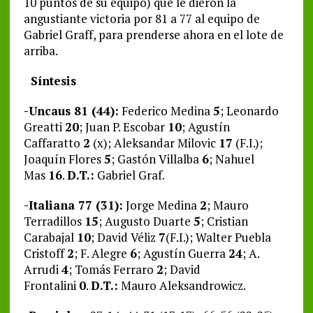
10 puntos de su equipo) que le dieron la
angustiante victoria por 81 a 77 al equipo de
Gabriel Graff, para prenderse ahora en el lote de
arriba.
Síntesis
-Uncaus 81 (44):
Federico Medina
5
; Leonardo
Greatti
20
; Juan P. Escobar
10
; Agustín
Caffaratto
2
(x); Aleksandar Milovic
17
(F.I.);
Joaquín Flores
5
; Gastón Villalba
6
; Nahuel
Mas
16
.
D.T.:
Gabriel Graf.
-Italiana 77 (31):
Jorge Medina
2
; Mauro
Terradillos
15
; Augusto Duarte
5
; Cristian
Carabajal
10
; David Véliz
7
(F.I.); Walter Puebla
Cristoff
2
; F. Alegre
6
; Agustín Guerra
24
; A.
Arrudi
4
; Tomás Ferraro
2
; David
Frontalini
0
.
D.T.:
Mauro Aleksandrowicz.