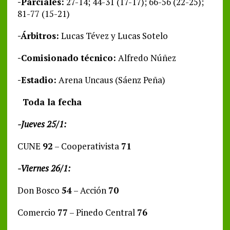
-Parciales:
27-14; 44-31 (17-17); 66-56 (22-25);
81-77 (15-21)
-Árbitros:
Lucas Tévez y Lucas Sotelo
-Comisionado técnico:
Alfredo Núñez
-Estadio:
Arena Uncaus (Sáenz Peña)
Toda la fecha
-Jueves 25/1:
CUNE
92
– Cooperativista
71
-Viernes 26/1:
Don Bosco
54
– Acción
70
Comercio
77
– Pinedo Central
76