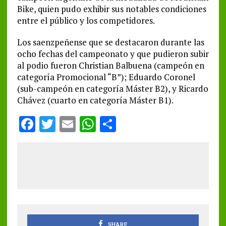
Bike, quien pudo exhibir sus notables condiciones
entre el público y los competidores.
Los saenzpeñense que se destacaron durante las
ocho fechas del campeonato y que pudieron subir
al podio fueron Christian Balbuena (campeón en
categoría Promocional “B”); Eduardo Coronel
(sub-campeón en categoría Máster B2), y Ricardo
Chávez (cuarto en categoría Máster B1).
F
T
E
W
S
a
w
m
h
h
ce
it
ai
at
a
b
te
l
s
re
o
r
A
o
p
k
p
SHARE