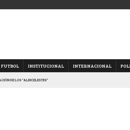
FUTBOL
INSTITUCIONAL
INTERNACIONAL
POL
CACIÓN DE LOS “ALBICELESTES”
NALES TRAS GANARLE A “LA MONTE”
Y ES SEMIFINALISTA
INA, POR EL PASE A “SEMIS”
 CON CACU Y CANALLAS