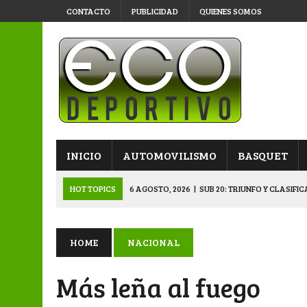
CONTACTO
PUBLICIDAD
QUIENES SOMOS
INICIO
AUTOMOVILISMO
BASQUET
HOT TOPICS
6 AGOSTO, 2026
|
SUB 20: TRIUNFO Y CLASIFI
6 AGOSTO, 2026
|
PRIMERA B: SPORTIVO SE METIÓ EN SEMIFI
6 AGOSTO, 2026
|
APERTURA: BELGRANO DERROTÓ A NAPENAY 
HOME
NACIONAL
5 AGOSTO, 2026
|
NAPENAY-BELGRANO Y SPORTIVO-MONTENEGR
Más leña al fuego
6 AGOSTO, 2026
|
APERTURA: ARSENAL, EN DOBLE JORNADA