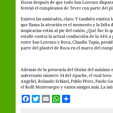
Horas después de que todo San Lorenzo disparar
festejó el cumpleaños de Tevez con parte del p
Existen las amistades, claro. Y también existen 
que llama la atención es el momento y la falta d
suspicacias están al pie del cañón. ¿Qué fue l
estalle contra la actual conducción de la AFA a g
entre San Lorenzo y Boca, Claudio Tapia, presid
parte del plantel de Boca en el marco del cump
Además de la presencia del titular del máximo e
aniversario número 34 del Apache, el cual tuvo 
Angelici, Rolando Schiavi, Pablo Pérez, Paolo G
el Rolfi Montenegro y varios amigos más. La mús
F
T
E
W
S
a
w
m
h
h