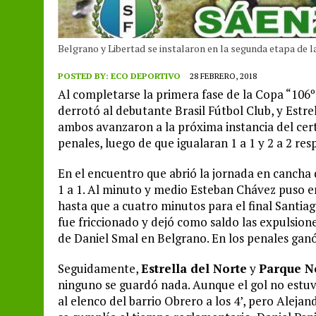
Belgrano y Libertad se instalaron en la segunda etapa de 
POSTED BY:
ECO DEPORTIVO
28 FEBRERO, 2018
Al completarse la primera fase de la Copa “106
derrotó al debutante Brasil Fútbol Club, y Estre
ambos avanzaron a la próxima instancia del cer
penales, luego de que igualaran 1 a 1 y 2 a 2 re
En el encuentro que abrió la jornada en cancha
1 a 1. Al minuto y medio Esteban Chávez puso en
hasta que a cuatro minutos para el final Santiag
fue friccionado y dejó como saldo las expulsion
de Daniel Smal en Belgrano. En los penales ganó e
Seguidamente,
Estrella del Norte
y
Parque N
ninguno se guardó nada. Aunque el gol no estuv
al elenco del barrio Obrero a los 4’, pero Aleja