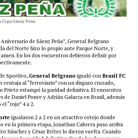
la Copa Sáenz Peña
º Aniversario de Sáenz Peña”, General Belgrano
lla del Norte hizo lo propio ante Parque Norte, y
tamen. En los dos encuentros debieron definir por
spectivamente.
 de Sportivo,
General Belgrano
igualó con
Brasil FC
 ventaja al “ferroviario” con un disparo cruzado,
o Prieto estampó la paridad definitiva. El encuentro
es de Daniel Ponce y Adrián Galarza en Brasil, además
l “rojo” 4 a 2.
orte
igualaron 2 a 2 en un atractivo cotejo donde
o en la primera etapa, Jonathan Cabrera puso arriba
ndro Sánchez y César Brítez lo dieron vuelta. Cuando