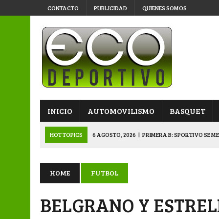
CONTACTO
PUBLICIDAD
QUIENES SOMOS
INICIO
AUTOMOVILISMO
BASQUET
HOT TOPICS
6 AGOSTO, 2026
|
PRIMERA B: SPORTIVO SE M
6 AGOSTO, 2026
|
APERTURA: BELGRANO DERROTÓ A NAPENAY 
5 AGOSTO, 2026
|
NAPENAY-BELGRANO Y SPORTIVO-MONTENEGR
HOME
FUTBOL
5 AGOSTO, 2026
|
EMOTIVO RECONOCIMIENTO DEL KARTING 
BELGRANO Y ESTREL
6 AGOSTO, 2026
|
SUB 20: TRIUNFO Y CLASIFICACIÓN DE LOS “