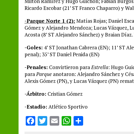
Milton Ramírez y Hugo Guichón; Fabián Burgos,
Ricardo Escobar (21’ ST Franco Chaparro) y Walt
-Parque Norte 1 (2):
Matías Rojas; Daniel Esca
Gómez y Alejandro Mendoza; Lucas Vázquez, Lu
Acosta (8’ ST Alejandro Sánchez) y Braian Díaz.
-Goles:
4’ ST Jonathan Cabrera (EN); 11’ ST Ale
penal); 35’ ST Daniel Penida (EN)
-Penales:
Convirtieron para
Estrella
: Hugo Gui
para
Parque
anotaron: Alejandro Sánchez y César
Alexis Gómez (PN), y Lucas Vázquez (PN) remat
-Árbitro:
Cristian Gómez
-Estadio:
Atlético Sportivo
F
T
E
W
S
a
w
m
h
h