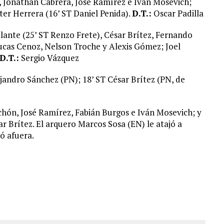
 Jonathan Cabrera, José Ramírez e Iván Mosevich;
er Herrera (16’ ST Daniel Penida).
D.T.:
Oscar Padilla
lante (25’ ST Renzo Frete), César Brítez, Fernando
cas Cenoz, Nelson Troche y Alexis Gómez; Joel
D.T.:
Sergio Vázquez
jandro Sánchez (PN); 18’ ST César Brítez (PN, de
chón, José Ramírez, Fabián Burgos e Iván Mosevich; y
 Brítez. El arquero Marcos Sosa (EN) le atajó a
ó afuera.