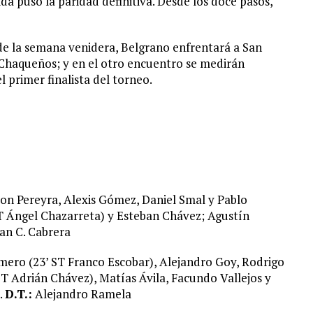
da puso la paridad definitiva. Desde los doce pasos,
 de la semana venidera, Belgrano enfrentará a San
 Chaqueños; y en el otro encuentro se medirán
l primer finalista del torneo.
on Pereyra, Alexis Gómez, Daniel Smal y Pablo
T Ángel Chazarreta) y Esteban Chávez; Agustín
an C. Cabrera
ero (23’ ST Franco Escobar), Alejandro Goy, Rodrigo
ST Adrián Chávez), Matías Ávila, Facundo Vallejos y
.
D.T.:
Alejandro Ramela