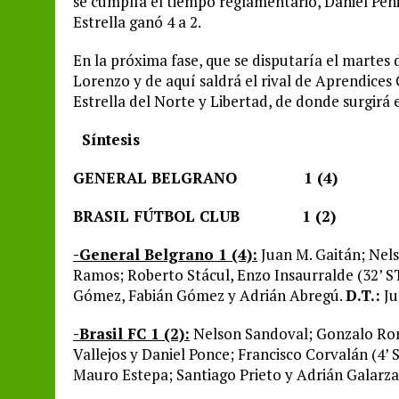
se cumplía el tiempo reglamentario, Daniel Peni
Estrella ganó 4 a 2.
En la próxima fase, que se disputaría el martes
Lorenzo y de aquí saldrá el rival de Aprendices
Estrella del Norte y Libertad, de donde surgirá e
Síntesis
GENERAL BELGRANO 1 (4)
BRASIL FÚTBOL CLUB 1 (2)
-General Belgrano 1 (4):
Juan M. Gaitán; Nels
Ramos; Roberto Stácul, Enzo Insaurralde (32’ S
Gómez, Fabián Gómez y Adrián Abregú.
D.T.:
Ju
-Brasil FC 1 (2):
Nelson Sandoval; Gonzalo Rom
Vallejos y Daniel Ponce; Francisco Corvalán (4’ 
Mauro Estepa; Santiago Prieto y Adrián Galarza