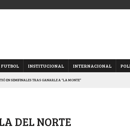
FUTBOL
INSTITUCIONAL
INTERNACIONAL
POL
ETIÓ EN SEMIFINALES TRAS GANARLE A “LA MONTE”
Y ES SEMIFINALISTA
INA, POR EL PASE A “SEMIS”
CHAQUEÑO AL “CHOLO” OCHEROV
LA DEL NORTE
ALBICELESTES”