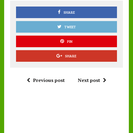
o
p
k
p
SHARE
TWEET
PIN
SHARE
Previous post
Next post