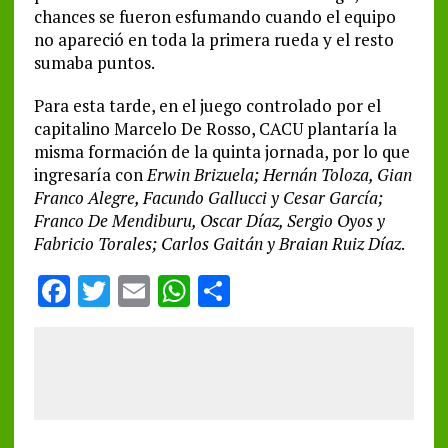
chances se fueron esfumando cuando el equipo
no apareció en toda la primera rueda y el resto
sumaba puntos.
Para esta tarde, en el juego controlado por el
capitalino Marcelo De Rosso, CACU plantaría la
misma formación de la quinta jornada, por lo que
ingresaría con
Erwin Brizuela; Hernán Toloza, Gian
Franco Alegre, Facundo Gallucci y Cesar García;
Franco De Mendiburu, Oscar Díaz, Sergio Oyos y
Fabricio Torales; Carlos Gaitán y Braian Ruiz Díaz
.
F
T
E
W
S
a
w
m
h
h
ce
it
ai
at
a
b
te
l
s
re
o
r
A