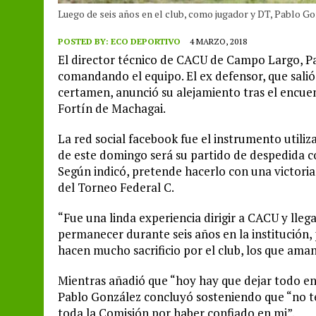
Luego de seis años en el club, como jugador y DT, Pablo Gon
POSTED BY:
ECO DEPORTIVO
4 MARZO, 2018
El director técnico de CACU de Campo Largo, Pa
comandando el equipo. El ex defensor, que salió
certamen, anunció su alejamiento tras el encuent
Fortín de Machagai.
La red social facebook fue el instrumento util
de este domingo será su partido de despedida c
Según indicó, pretende hacerlo con una victoria 
del Torneo Federal C.
“Fue una linda experiencia dirigir a CACU y llega
permanecer durante seis años en la institución
hacen mucho sacrificio por el club, los que ama
Mientras añadió que “hoy hay que dejar todo en 
Pablo González concluyó sosteniendo que “no t
toda la Comisión por haber confiado en mi”.