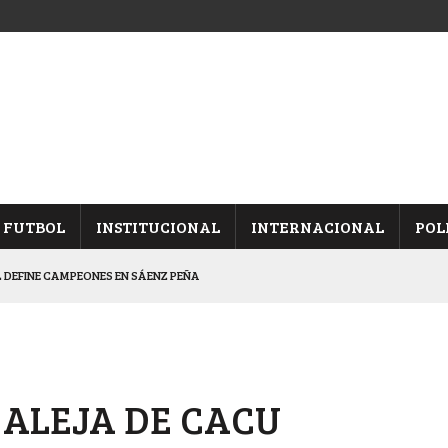
FUTBOL
INSTITUCIONAL
INTERNACIONAL
POL
 DEFINE CAMPEONES EN SÁENZ PEÑA
EDÓ EQUILIBRADA
DUELO SEMIFINAL EN PAMPA
EL “COMPLEJO MALVINAS ARGENTINAS”
 ALEJA DE CACU
A TODOS LOS GUSTOS