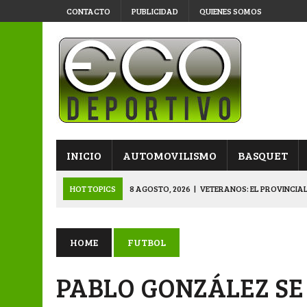
CONTACTO
PUBLICIDAD
QUIENES SOMOS
INICIO
AUTOMOVILISMO
BASQUET
HOT TOPICS
8 AGOSTO, 2026
|
VETERANOS: EL PROVINCIAL
8 AGOSTO, 2026
|
APERTURA “B”: LA PRIMERA SEMIFINAL QU
8 AGOSTO, 2026
|
PRIMERA B: EL “GALLITO” Y EL “DECANO”, 
HOME
FUTBOL
7 AGOSTO, 2026
|
VETERANOS: SE JUEGA EL PROVINCIAL EN 
PABLO GONZÁLEZ SE
9 AGOSTO, 2026
|
APERTURA: DOMINGO DE SEMIFINALES PAR