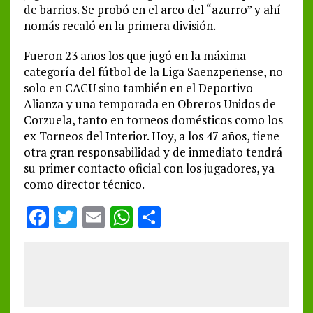
de barrios. Se probó en el arco del “azurro” y ahí
nomás recaló en la primera división.
Fueron 23 años los que jugó en la máxima
categoría del fútbol de la Liga Saenzpeñense, no
solo en CACU sino también en el Deportivo
Alianza y una temporada en Obreros Unidos de
Corzuela, tanto en torneos domésticos como los
ex Torneos del Interior. Hoy, a los 47 años, tiene
otra gran responsabilidad y de inmediato tendrá
su primer contacto oficial con los jugadores, ya
como director técnico.
F
T
E
W
S
a
w
m
h
h
ce
it
ai
at
a
b
te
l
s
re
o
r
A