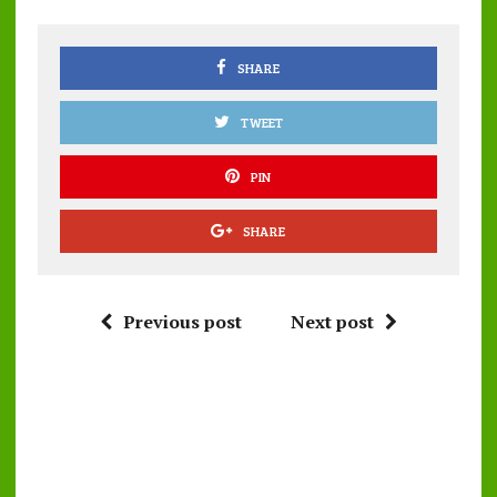
o
p
k
p
SHARE
TWEET
PIN
SHARE
Previous post
Next post