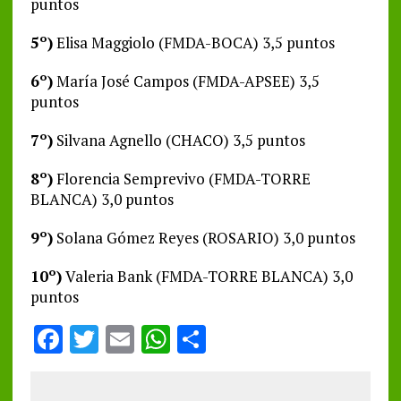
puntos
5º)
Elisa Maggiolo (FMDA-BOCA) 3,5 puntos
6º)
María José Campos (FMDA-APSEE) 3,5
puntos
7º)
Silvana Agnello (CHACO) 3,5 puntos
8º)
Florencia Semprevivo (FMDA-TORRE
BLANCA) 3,0 puntos
9º)
Solana Gómez Reyes (ROSARIO) 3,0 puntos
10º)
Valeria Bank (FMDA-TORRE BLANCA) 3,0
puntos
F
T
E
W
S
a
w
m
h
h
ce
it
ai
at
a