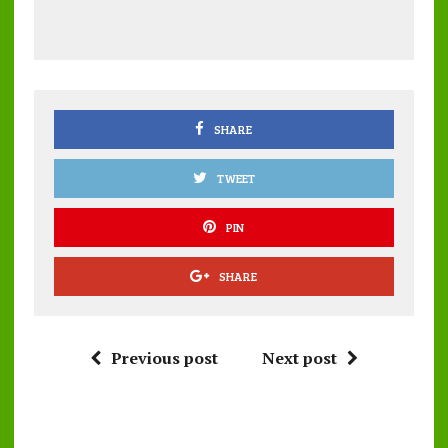
b
te
l
s
re
o
r
A
o
p
k
p
SHARE
TWEET
PIN
SHARE
Previous post
Next post