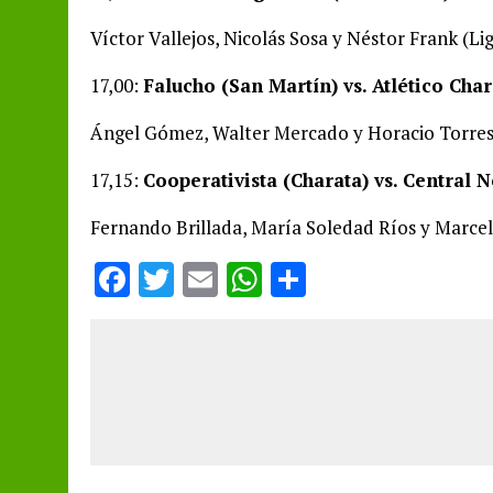
Víctor Vallejos, Nicolás Sosa y Néstor Frank (Li
17,00:
Falucho (San Martín) vs. Atlético Char
Ángel Gómez, Walter Mercado y Horacio Torres
17,15:
Cooperativista (Charata) vs. Central 
Fernando Brillada, María Soledad Ríos y Marce
F
T
E
W
S
a
w
m
h
h
ce
it
ai
at
a
b
te
l
s
re
o
r
A
o
p
k
p