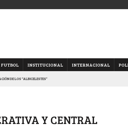
FUTBOL
INSTITUCIONAL
INTERNACIONAL
POL
CACIÓN DE LOS “ALBICELESTES”
NALES TRAS GANARLE A “LA MONTE”
Y ES SEMIFINALISTA
INA, POR EL PASE A “SEMIS”
ERATIVA Y CENTRAL
 CON CACU Y CANALLAS