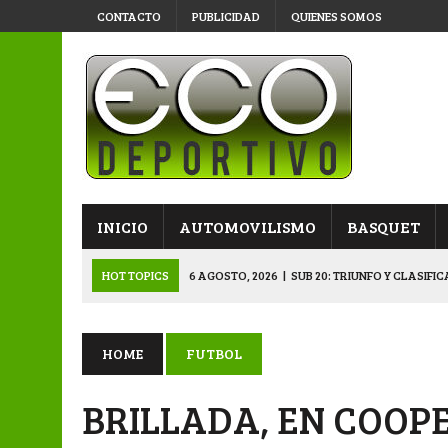
CONTACTO
PUBLICIDAD
QUIENES SOMOS
INICIO
AUTOMOVILISMO
BASQUET
HOT TOPICS
6 AGOSTO, 2026
|
SUB 20: TRIUNFO Y CLASIFI
6 AGOSTO, 2026
|
PRIMERA B: SPORTIVO SE METIÓ EN SEMIFI
6 AGOSTO, 2026
|
APERTURA: BELGRANO DERROTÓ A NAPENAY 
HOME
FUTBOL
5 AGOSTO, 2026
|
NAPENAY-BELGRANO Y SPORTIVO-MONTENEGR
BRILLADA, EN COOP
6 AGOSTO, 2026
|
APERTURA: ARSENAL, EN DOBLE JORNADA