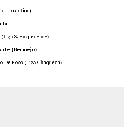
ga Correntina)
ata
 (Liga Saenzpeñense)
Norte (Bermejo)
lo De Roso (Liga Chaqueña)