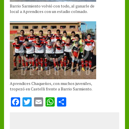
Barrio Sarmiento volvió con todo, al ganarle de
local a Aprendices con un estadio colmado.
Aprendices Chaqueños, con muchos juveniles,
tropezó en Castelli frente a Barrio Sarmiento.
F
T
E
W
S
a
w
m
h
h
ce
it
ai
at
a