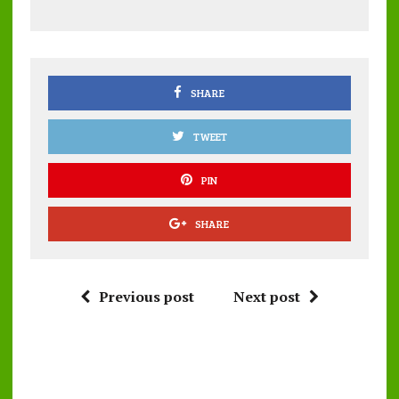
b
te
l
s
re
o
r
A
o
p
k
p
SHARE
TWEET
PIN
SHARE
Previous post
Next post