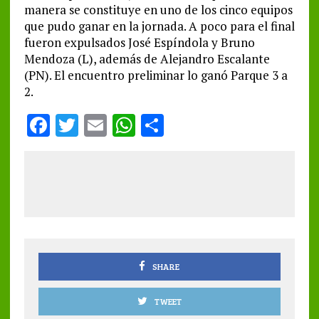
manera se constituye en uno de los cinco equipos
que pudo ganar en la jornada. A poco para el final
fueron expulsados José Espíndola y Bruno
Mendoza (L), además de Alejandro Escalante
(PN). El encuentro preliminar lo ganó Parque 3 a
2.
F
T
E
W
S
a
w
m
h
h
ce
it
ai
at
a
b
te
l
s
re
o
r
A
o
p
k
p
SHARE
TWEET