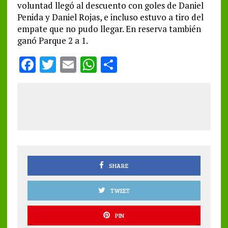
voluntad llegó al descuento con goles de Daniel
Penida y Daniel Rojas, e incluso estuvo a tiro del
empate que no pudo llegar. En reserva también
ganó Parque 2 a 1.
F
T
E
W
S
a
w
m
h
h
ce
it
ai
at
a
b
te
l
s
re
o
r
A
o
p
k
p
SHARE
TWEET
PIN