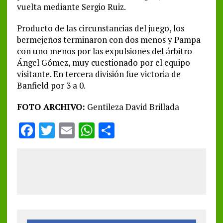
vuelta mediante Sergio Ruiz.
Producto de las circunstancias del juego, los
bermejeños terminaron con dos menos y Pampa
con uno menos por las expulsiones del árbitro
Ángel Gómez, muy cuestionado por el equipo
visitante. En tercera división fue victoria de
Banfield por 3 a 0.
FOTO ARCHIVO:
Gentileza David Brillada
F
T
E
W
S
a
w
m
h
h
ce
it
ai
at
a
b
te
l
s
re
o
r
A
o
p