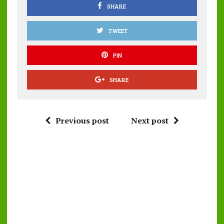
k
p
SHARE
TWEET
PIN
SHARE
Previous post
Next post