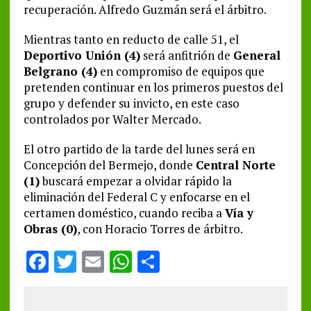
recuperación. Alfredo Guzmán será el árbitro.
Mientras tanto en reducto de calle 51, el
Deportivo Unión (4)
será anfitrión de
General
Belgrano (4)
en compromiso de equipos que
pretenden continuar en los primeros puestos del
grupo y defender su invicto, en este caso
controlados por Walter Mercado.
El otro partido de la tarde del lunes será en
Concepción del Bermejo, donde
Central Norte
(1)
buscará empezar a olvidar rápido la
eliminación del Federal C y enfocarse en el
certamen doméstico, cuando reciba a
Vía y
Obras (0)
, con Horacio Torres de árbitro.
F
T
E
W
S
a
w
m
h
h
ce
it
ai
at
a