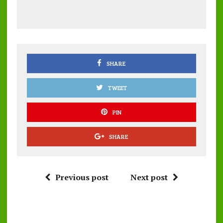
b
te
l
s
re
o
r
A
o
p
k
p
SHARE
TWEET
PIN
SHARE
Previous post
Next post