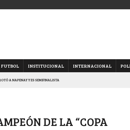
FUTBOL
INSTITUCIONAL
INTERNACIONAL
POL
OTÓ A NAPENAY Y ES SEMIFINALISTA
INA, POR EL PASE A “SEMIS”
CHAQUEÑO AL “CHOLO” OCHEROV
IESTA PROVINCIAL
CAMPEÓN DE LA “COPA
NALES TRAS GANARLE A “LA MONTE”