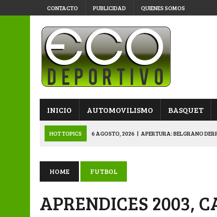
CONTACTO
PUBLICIDAD
QUIENES SOMOS
INICIO
AUTOMOVILISMO
BASQUET
HOT TOPICS
6 AGOSTO, 2026
|
APERTURA: BELGRANO DERR
5 AGOSTO, 2026
|
NAPENAY-BELGRANO Y SPORTIVO-MONTENEGR
5 AGOSTO, 2026
|
EMOTIVO RECONOCIMIENTO DEL KARTING 
HOME
FUTBOL
4 AGOSTO, 2026
|
VETERANOS SE PREPARAN PARA LA GRAN F
APRENDICES 2003, 
6 AGOSTO, 2026
|
PRIMERA B: SPORTIVO SE METIÓ EN SEMIFI