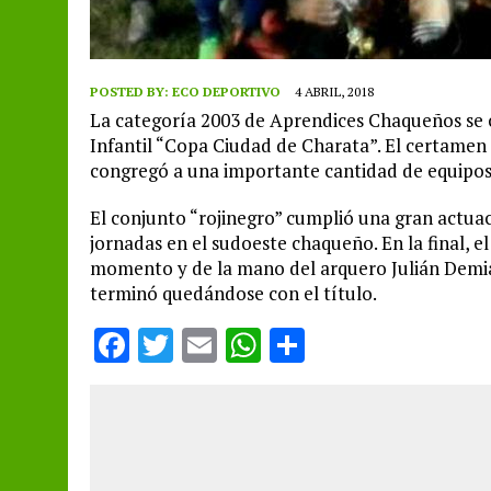
POSTED BY:
ECO DEPORTIVO
4 ABRIL, 2018
La categoría 2003 de Aprendices Chaqueños se
Infantil “Copa Ciudad de Charata”. El certamen 
congregó a una importante cantidad de equipos 
El conjunto “rojinegro” cumplió una gran actua
jornadas en el sudoeste chaqueño. En la final, e
momento y de la mano del arquero Julián Demian
terminó quedándose con el título.
F
T
E
W
S
a
w
m
h
h
ce
it
ai
at
a
b
te
l
s
re
o
r
A