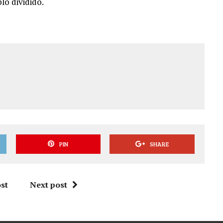
lo dividido.
PIN
SHARE
st
Next post