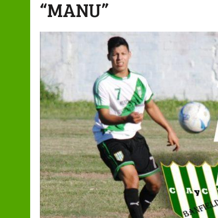
“MANU”