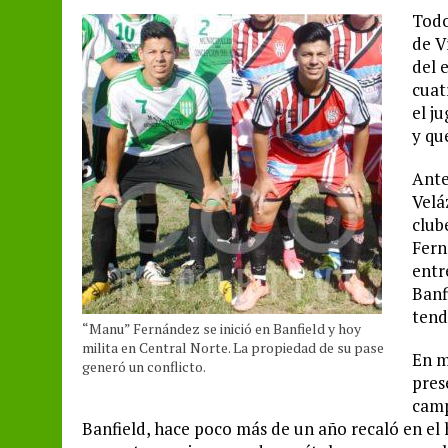
Todo
de V
del 
cuat
el j
y qu
Ante
Velá
club
Fern
entr
Banf
tend
“Manu” Fernández se inició en Banfield y hoy
milita en Central Norte. La propiedad de su pase
En m
generó un conflicto.
pres
camp
Banfield, hace poco más de un año recaló en el h