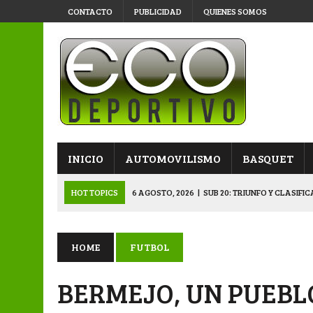
CONTACTO
PUBLICIDAD
QUIENES SOMOS
INICIO
AUTOMOVILISMO
BASQUET
HOT TOPICS
6 AGOSTO, 2026
|
SUB 20: TRIUNFO Y CLASIFI
6 AGOSTO, 2026
|
PRIMERA B: SPORTIVO SE METIÓ EN SEMIFI
6 AGOSTO, 2026
|
APERTURA: BELGRANO DERROTÓ A NAPENAY 
HOME
FUTBOL
5 AGOSTO, 2026
|
NAPENAY-BELGRANO Y SPORTIVO-MONTENEGR
BERMEJO, UN PUEBL
6 AGOSTO, 2026
|
APERTURA: ARSENAL, EN DOBLE JORNADA