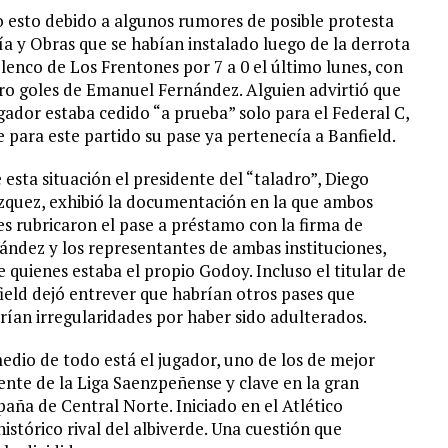
 esto debido a algunos rumores de posible protesta
ía y Obras que se habían instalado luego de la derrota
elenco de Los Frentones por 7 a 0 el último lunes, con
ro goles de Emanuel Fernández. Alguien advirtió que
ugador estaba cedido “a prueba” solo para el Federal C,
e para este partido su pase ya pertenecía a Banfield.
 esta situación el presidente del “taladro”, Diego
zquez, exhibió la documentación en la que ambos
es rubricaron el pase a préstamo con la firma de
ández y los representantes de ambas instituciones,
e quienes estaba el propio Godoy. Incluso el titular de
ield dejó entrever que habrían otros pases que
rían irregularidades por haber sido adulterados.
edio de todo está el jugador, uno de los de mejor
ente de la Liga Saenzpeñense y clave en la gran
aña de Central Norte. Iniciado en el Atlético
istórico rival del albiverde. Una cuestión que