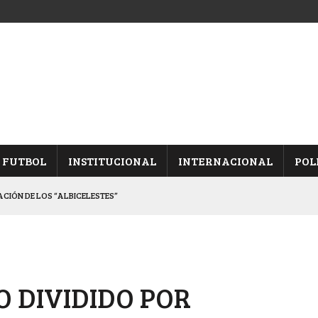
FUTBOL
INSTITUCIONAL
INTERNACIONAL
POL
CACIÓN DE LOS “ALBICELESTES”
NALES TRAS GANARLE A “LA MONTE”
Y ES SEMIFINALISTA
INA, POR EL PASE A “SEMIS”
O DIVIDIDO POR
 CON CACU Y CANALLAS