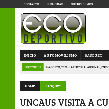
CONTACTO
PUBLICIDAD
QUIENES SOMOS
INICIO
AUTOMOVILISMO
BASQUET
HOT TOPICS
6 AGOSTO, 2026
|
APERTURA: ARSENAL, EN D
6 AGOSTO, 2026
|
SUB 20: TRIUNFO Y CLASIFICACIÓN DE LOS “
6 AGOSTO, 2026
|
PRIMERA B: SPORTIVO SE METIÓ EN SEMIFI
HOME
BASQUET
6 AGOSTO, 2026
|
APERTURA: BELGRANO DERROTÓ A NAPENAY 
UNCAUS VISITA A C
7 AGOSTO, 2026
|
APERTURA “B”: CACU Y CANALLAS AVANZ