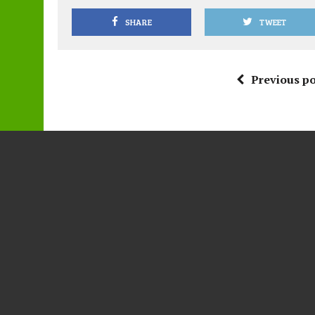
SHARE
TWEET
Previous po