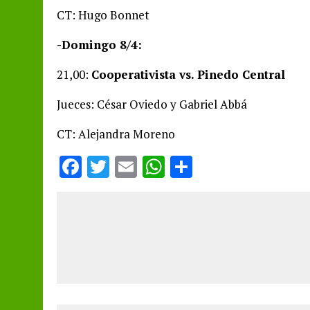
CT: Hugo Bonnet
-Domingo 8/4:
21,00:
Cooperativista vs. Pinedo Central
Jueces: César Oviedo y Gabriel Abbá
CT: Alejandra Moreno
F
T
E
W
S
a
w
m
h
h
ce
it
ai
at
a
b
te
l
s
re
o
r
A
o
p
k
p