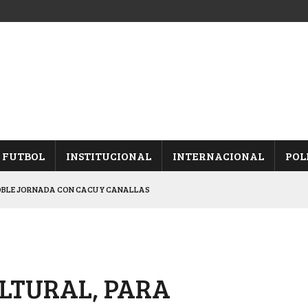
FUTBOL
INSTITUCIONAL
INTERNACIONAL
POL
OBLE JORNADA CON CACU Y CANALLAS
ALBICELESTES”
NALES TRAS GANARLE A “LA MONTE”
Y ES SEMIFINALISTA
ULTURAL, PARA
ARON FRENTE A ARSENAL