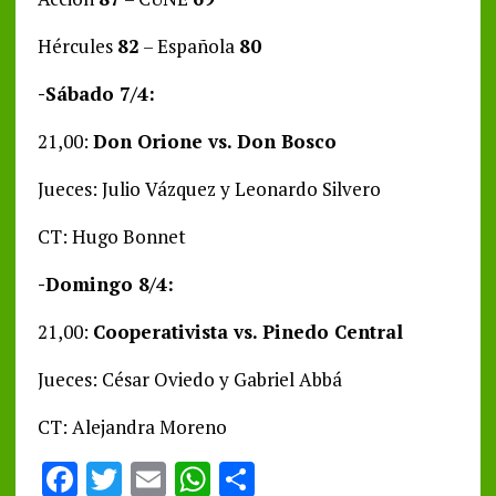
Hércules
82
– Española
80
-Sábado 7/4:
21,00:
Don Orione vs. Don Bosco
Jueces: Julio Vázquez y Leonardo Silvero
CT: Hugo Bonnet
-Domingo 8/4:
21,00:
Cooperativista vs. Pinedo Central
Jueces: César Oviedo y Gabriel Abbá
CT: Alejandra Moreno
F
T
E
W
S