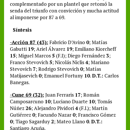
complementado por un plantel que retomó la
senda del triunfo con convicción y mucha actitud
al imponerse por 87 a 69.
Síntesis
-Acción 87 (43):
Fabricio D’Avino
0
; Matías
Gabutti
19
; Ariel Álvarez
19
; Emiliano Kiorcheff
15
; Miguel Marcos
5
(F.I); Diego Fernández
3
;
Franco Stevovich
5
; Nicolás Niclis
4
; Mariano
Stevovich
7
; Rodrigo Stevovich
0
; Matías
Matijasevich
0
; Emanuel Fortuny
10
.
D.T.:
Carlos
Banegas.
-Cune 69 (32):
Juan Ferraris
17
; Román
Camposarcuno
10
; Luciano Duarte
10
; Tomás
Núñez
26
; Alejandro Pividori
4
(F.I.); Martín
Gutiérrez
0
; Facundo Nazar
0
; Francisco Gómez
0
; Tiago Sagarduy
2
; Mateo Llano
0
.
D.T.:
Santiago Acuña.