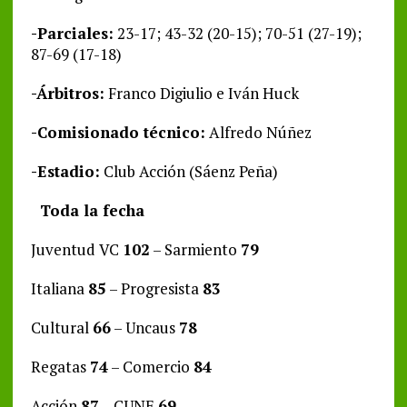
-Parciales:
23-17; 43-32 (20-15); 70-51 (27-19);
87-69 (17-18)
-Árbitros:
Franco Digiulio e Iván Huck
-Comisionado técnico:
Alfredo Núñez
-Estadio:
Club Acción (Sáenz Peña)
Toda la fecha
Juventud VC
102
– Sarmiento
79
Italiana
85
– Progresista
83
Cultural
66
– Uncaus
78
Regatas
74
– Comercio
84
Acción
87
– CUNE
69