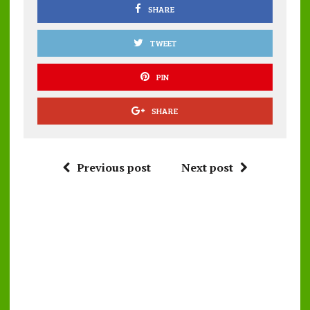
k
p
SHARE
TWEET
PIN
SHARE
Previous post
Next post