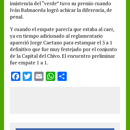
insistencia del “verde” tuvo su premio cuando
Iván Balmaceda logró achicar la diferencia, de
penal.
Y cuando el empate parecía que estaba al caer,
ya en tiempo adicionado al reglamentario
apareció Jorge Caetano para estampar el 3 a 1
definitivo que fue muy festejado por el conjunto
de la Capital del Chivo. El encuentro preliminar
fue empate 1 a 1.
F
T
E
W
S
a
w
m
h
h
ce
it
ai
at
a
b
te
l
s
re
o
r
A
o
p