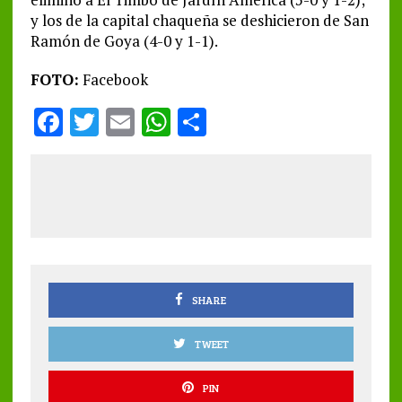
y los de la capital chaqueña se deshicieron de San
Ramón de Goya (4-0 y 1-1).
FOTO:
Facebook
F
T
E
W
S
a
w
m
h
h
ce
it
ai
at
a
b
te
l
s
re
o
r
A
o
p
k
p
SHARE
TWEET
PIN