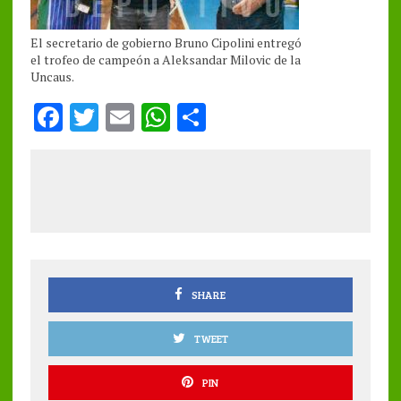
El secretario de gobierno Bruno Cipolini entregó
el trofeo de campeón a Aleksandar Milovic de la
Uncaus.
F
T
E
W
S
a
w
m
h
h
ce
it
ai
at
a
b
te
l
s
re
o
r
A
o
p
k
p
SHARE
TWEET
PIN