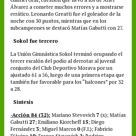
Álvarez a cometer muchos errores y a mostrarse
errático. Leonardo Greatti fue el goleador de la
noche con 30 puntos, mientras que en los
subcampeones se destacó Matías Gabutti con 27.
Sokol fue tercero
La Unión Gimnástica Sokol terminó ocupando el
tercer escalón del podio al derrotar al juvenil
conjunto del Club Deportivo Morava por un
ajustado 61 a 56, luego de una primera etapa que
también fue favorable para los “halcones” por 32
a 28.
Síntesis
-Acción 84 (32):
Mariano Stevovich
7
(x); Matías
Gabutti
27
; Emiliano Kiorcheff
15
; Diego
Fernández
3
; Miguel Marcos
0
(F.I.); Fabricio
D’Avino
19
; Franco Stevovich
2
; Rodrigo