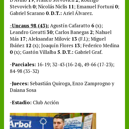
Stevovich
0
; Nicolás Niclis
11
; Emanuel Fortuni
0
;
Gabriel Scarano
0
.
D.T.:
Ariel Álvarez.
-Uncaus 98 (43):
Agustín Cafaratto
6
(x);
Leandro Greatti
30
; Carlos Banegas
2
; Nahuel
Más
17
; Aleksandar Milovic
13
(F.I.); Miguel
Ibáñez
12
(x); Joaquín Flores
13
; Federico Medina
0
(x); Gastón Villalba
5
.
D.T.:
Gabriel Graf.
-Parciales:
16-19; 32-43 (16-24), 49-66 (17-23);
84-98 (35-32)
-Jueces:
Sebastián Quiroga, Enzo Zamprogno y
Daiana Sosa
-Estadio:
Club Acción