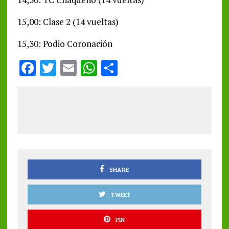
15,00: Clase 2 (14 vueltas)
15,30: Podio Coronación
F
T
E
W
S
a
w
m
h
h
ce
it
ai
at
a
b
te
l
s
re
o
r
A
o
p
k
p
SHARE
TWEET
PIN