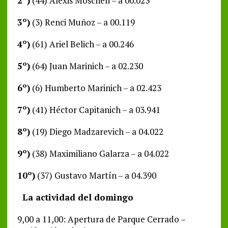
2º)
(44) Alexis Moschen – a 00.023
3º)
(3) Renci Muñoz – a 00.119
4º)
(61) Ariel Belich – a 00.246
5º)
(64) Juan Marinich – a 02.230
6º)
(6) Humberto Marinich – a 02.423
7º)
(41) Héctor Capitanich – a 03.941
8º)
(19) Diego Madzarevich – a 04.022
9º)
(38) Maximiliano Galarza – a 04.022
10º)
(37) Gustavo Martín – a 04.390
La actividad del domingo
9,00 a 11,00: Apertura de Parque Cerrado –