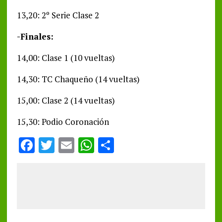
13,20: 2º Serie Clase 2
-Finales:
14,00: Clase 1 (10 vueltas)
14,30: TC Chaqueño (14 vueltas)
15,00: Clase 2 (14 vueltas)
15,30: Podio Coronación
F
T
E
W
S
a
w
m
h
h
ce
it
ai
at
a
b
te
l
s
re
o
r
A