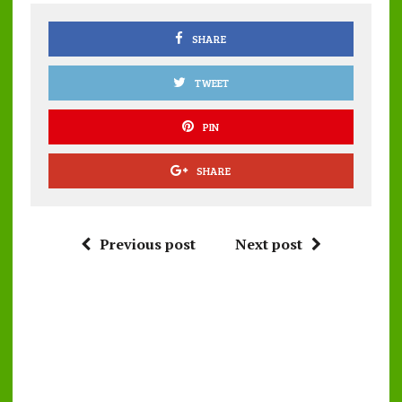
o
p
k
p
SHARE
TWEET
PIN
SHARE
Previous post
Next post