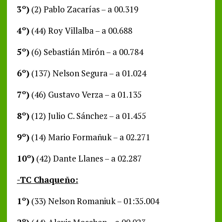
3º)
(2) Pablo Zacarías – a 00.319
4º)
(44) Roy Villalba – a 00.688
5º)
(6) Sebastián Mirón – a 00.784
6º)
(137) Nelson Segura – a 01.024
7º)
(46) Gustavo Verza – a 01.135
8º)
(12) Julio C. Sánchez – a 01.455
9º)
(14) Mario Formañuk – a 02.271
10º)
(42) Dante Llanes – a 02.287
-TC Chaqueño:
1º)
(33) Nelson Romaniuk – 01:35.004