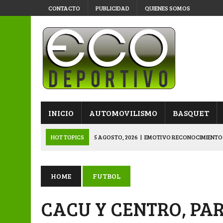
CONTACTO
PUBLICIDAD
QUIENES SOMOS
INICIO
AUTOMOVILISMO
BASQUET
HOT TOPICS
5 AGOSTO, 2026
|
EMOTIVO RECONOCIMIENTO
4 AGOSTO, 2026
|
VETERANOS SE PREPARAN PARA LA GRAN F
3 AGOSTO, 2026
|
KARTING: SÁENZ PEÑA LE PUSO COLOR A LA
HOME
FUTBOL
3 AGOSTO, 2026
|
APERTURA: VÍA Y OBRAS YA ESTÁ EN SEMIS
CACU Y CENTRO, PAR
5 AGOSTO, 2026
|
NAPENAY-BELGRANO Y SPORTIVO-MONTENEGR