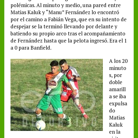
polémicas. Al minuto y medio, una pared entre
Matias Kaluk y “Manu” Fernández lo encontró
por el camino a Fabián Vega, que en su intento de
despejar se la terminó llevando por delante y
batiendo su propio arco tras el acompañamiento
de Fernández hasta que la pelota ingresó. Era el 1
a 0 para Banfield.
A los 20
minuto
s, por
doble
amarill
a se iba
expulsa
do
Matias
Kaluk
en la