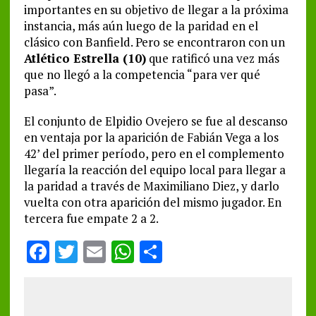
importantes en su objetivo de llegar a la próxima
instancia, más aún luego de la paridad en el
clásico con Banfield. Pero se encontraron con un
Atlético Estrella (10)
que ratificó una vez más
que no llegó a la competencia “para ver qué
pasa”.
El conjunto de Elpidio Ovejero se fue al descanso
en ventaja por la aparición de Fabián Vega a los
42’ del primer período, pero en el complemento
llegaría la reacción del equipo local para llegar a
la paridad a través de Maximiliano Diez, y darlo
vuelta con otra aparición del mismo jugador. En
tercera fue empate 2 a 2.
F
T
E
W
S
a
w
m
h
h
ce
it
ai
at
a