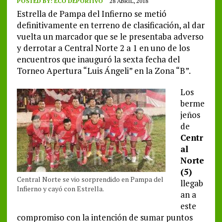
POSTED BY:
ECO DEPORTIVO
28 ABRIL, 2018
Estrella de Pampa del Infierno se metió
definitivamente en terreno de clasificación, al dar
vuelta un marcador que se le presentaba adverso
y derrotar a Central Norte 2 a 1 en uno de los
encuentros que inauguró la sexta fecha del
Torneo Apertura “Luis Ángeli” en la Zona “B”.
Los
berme
jeños
de
Centr
al
Norte
(5)
Central Norte se vio sorprendido en Pampa del
llegab
Infierno y cayó con Estrella.
an a
este
compromiso con la intención de sumar puntos