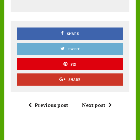
b
te
l
s
re
o
r
A
o
p
k
p
SHARE
TWEET
PIN
SHARE
Previous post
Next post