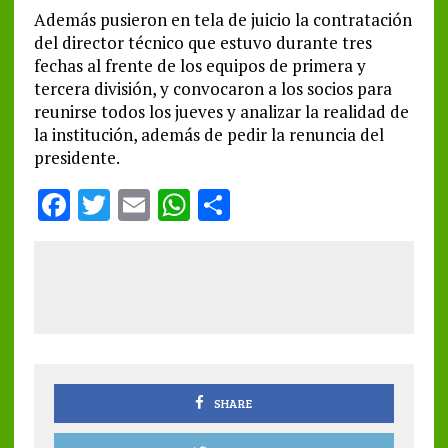
Además pusieron en tela de juicio la contratación
del director técnico que estuvo durante tres
fechas al frente de los equipos de primera y
tercera división, y convocaron a los socios para
reunirse todos los jueves y analizar la realidad de
la institución, además de pedir la renuncia del
presidente.
F
T
E
W
S
a
w
m
h
h
ce
it
ai
at
a
b
te
l
s
re
o
r
A
o
p
k
p
SHARE