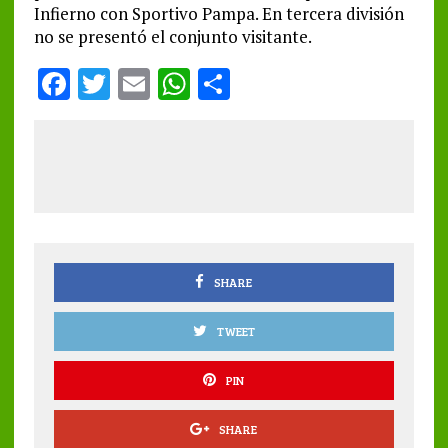
Infierno con Sportivo Pampa. En tercera división
no se presentó el conjunto visitante.
F
T
E
W
S
a
w
m
h
h
ce
it
ai
at
a
b
te
l
s
re
o
r
A
o
p
k
p
SHARE
TWEET
PIN
SHARE