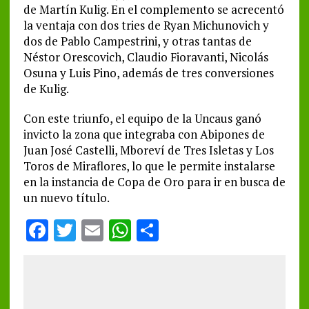
de Martín Kulig. En el complemento se acrecentó
la ventaja con dos tries de Ryan Michunovich y
dos de Pablo Campestrini, y otras tantas de
Néstor Orescovich, Claudio Fioravanti, Nicolás
Osuna y Luis Pino, además de tres conversiones
de Kulig.
Con este triunfo, el equipo de la Uncaus ganó
invicto la zona que integraba con Abipones de
Juan José Castelli, Mboreví de Tres Isletas y Los
Toros de Miraflores, lo que le permite instalarse
en la instancia de Copa de Oro para ir en busca de
un nuevo título.
F
T
E
W
S
a
w
m
h
h
ce
it
ai
at
a
b
te
l
s
re