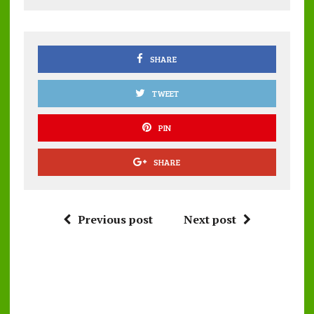
o
r
A
o
p
k
p
SHARE
TWEET
PIN
SHARE
Previous post
Next post