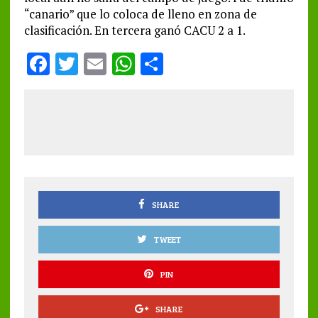
“canario” que lo coloca de lleno en zona de
clasificación. En tercera ganó CACU 2 a 1.
F
T
E
W
S
a
w
m
h
h
ce
it
ai
at
a
b
te
l
s
re
o
r
A
o
p
k
p
SHARE
TWEET
PIN
SHARE