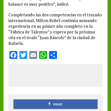
balance es muy positivo”, indicó.
Completando las dos competencias en el trazado
internacional, Milton Bobel continúa sumando
experiencia en su primer año completo en la
“Fábrica de Talentos” y espera por la próxima
cita en el óvalo “Juan Báscolo” de la ciudad de
Rafaela.
F
T
E
W
S
a
w
m
h
h
ce
it
ai
at
a
b
te
l
s
re
o
r
A
o
p
k
p
SHARE