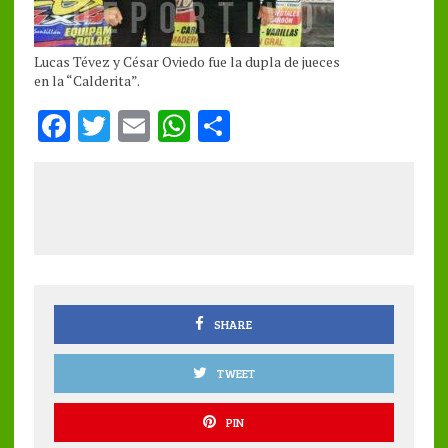
Lucas Tévez y César Oviedo fue la dupla de jueces
en la “Calderita”.
F
T
E
W
S
a
w
m
h
h
ce
it
ai
at
a
b
te
l
s
re
o
r
A
o
p
k
p
SHARE
TWEET
PIN