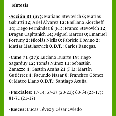
Síntesis
-Acción 81 (37):
Mariano Stevovich
6
; Matías
Gabutti
12
; Ariel Álvarez
13
; Emiliano Kiorcheff
14
; Diego Fernández
6
(F.I); Franco Stevovich
12
;
Dragan Capitanich
14
; Miguel Marcos
0
; Emanuel
Fortuny
2
; Nicolás Niclis
0
; Fabricio D’Avino
2
;
Matías Matijasevich
0
.
D.T.:
Carlos Banegas.
-Cune 71 (37):
Luciano Duarte
19
; Tiago
Sagarduy
12
; Tomás Núñez
11
; Sebastián
Zanazzo
4
; Gastón Acuña
21
(F.I.); Martín
Gutiérrez
4
; Facundo Nazar
0
; Francisco Gómez
0
; Mateo Llano
0
.
D.T.:
Santiago Acuña.
-Parciales:
17-14; 37-37 (20-23); 60-54 (23-17);
81-71 (21-17)
-Jueces:
Lucas Tévez y César Oviedo