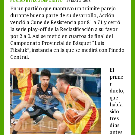
POSTED BY:
ECO DEPORTIVO
26 MAYO, 2018
En un partido que mantuvo un trámite parejo
durante buena parte de su desarrollo, Acción
venció a Cune de Resistencia por 81 a 71 y cerró
la serie play-off de la Reclasificación a su favor
por 2 a 0. Así se metió en cuartos de final del
Campeonato Provincial de Básquet “Luis
Pikaluk”, instancia en la que se medirá con Pinedo
Central.
El
prime
r
duelo,
que
había
sido
tres
días
antes