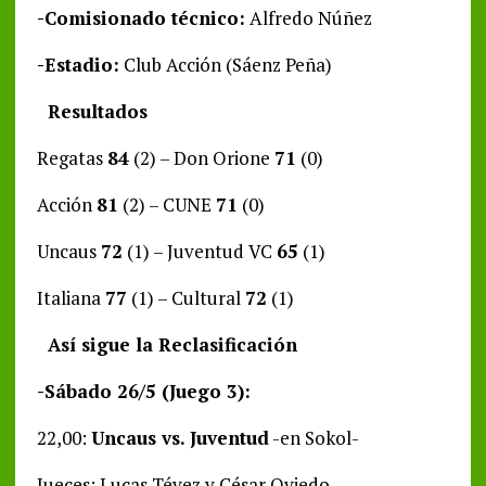
-Comisionado técnico:
Alfredo Núñez
-Estadio:
Club Acción (Sáenz Peña)
Resultados
Regatas
84
(2) – Don Orione
71
(0)
Acción
81
(2) – CUNE
71
(0)
Uncaus
72
(1) – Juventud VC
65
(1)
Italiana
77
(1) – Cultural
72
(1)
Así sigue la Reclasificación
-Sábado 26/5 (Juego 3):
22,00:
Uncaus vs. Juventud
-en Sokol-
Jueces: Lucas Tévez y César Oviedo