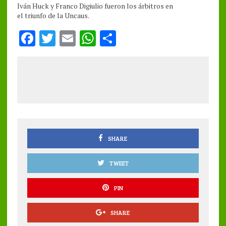
Iván Huck y Franco Digiulio fueron los árbitros en
el triunfo de la Uncaus.
F
T
E
W
S
a
w
m
h
h
ce
it
ai
at
a
b
te
l
s
re
o
r
A
o
p
k
p
SHARE
TWEET
PIN
SHARE