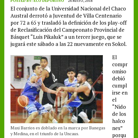
POSTED BY:
ECO DEPORTIVO
26 MAYO, 2018
El conjunto de la Universidad Nacional del Chaco
Austral derrotó a Juventud de Villa Centenario
por 72 a 65 y trasladó la definición de los play-off
de Reclasificación del Campeonato Provincial de
Básquet “Luis Pikaluk” a un tercer juego, que se
jugará este sábado a las 22 nuevamente en Sokol.
El
compr
omiso
debió
cumpl
irse en
el
“Nido
de los
halco
nes”
Maxi Barrios es doblado en la marca por Banegas
y Medina, en el triunfo de la Uncaus.
porqu