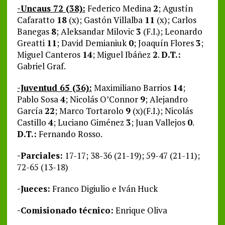
-Uncaus 72 (38):
Federico Medina
2
; Agustín
Cafaratto
18
(x); Gastón Villalba
11
(x); Carlos
Banegas
8
; Aleksandar Milovic
3
(F.I.); Leonardo
Greatti
11
; David Demianiuk
0
; Joaquín Flores
3
;
Miguel Canteros
14
; Miguel Ibáñez
2
.
D.T.:
Gabriel Graf.
-Juventud 65 (36):
Maximiliano Barrios
14
;
Pablo Sosa
4
; Nicolás O’Connor
9
; Alejandro
García
22
; Marco Tortarolo
9
(x)(F.I.); Nicolás
Castillo
4
; Luciano Giménez
3
; Juan Vallejos
0
.
D.T.:
Fernando Rosso.
-Parciales:
17-17; 38-36 (21-19); 59-47 (21-11);
72-65 (13-18)
-Jueces:
Franco Digiulio e Iván Huck
-Comisionado técnico:
Enrique Oliva