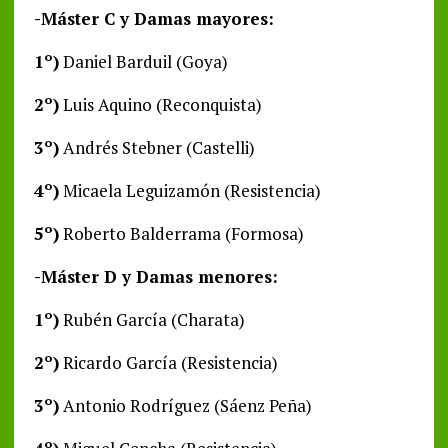
-Máster C y Damas mayores:
1º)
Daniel Barduil (Goya)
2º)
Luis Aquino (Reconquista)
3º)
Andrés Stebner (Castelli)
4º)
Micaela Leguizamón (Resistencia)
5º)
Roberto Balderrama (Formosa)
-Máster D y Damas menores:
1º)
Rubén García (Charata)
2º)
Ricardo García (Resistencia)
3º)
Antonio Rodríguez (Sáenz Peña)