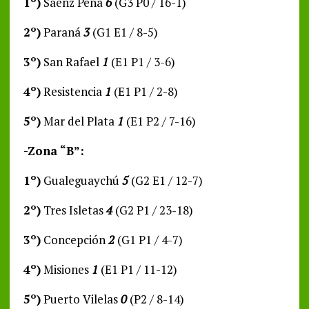
1º)
Sáenz Peña
6
(G3 P0 / 16-1)
2º)
Paraná
3
(G1 E1 / 8-5)
3º)
San Rafael
1
(E1 P1 / 3-6)
4º)
Resistencia
1
(E1 P1 / 2-8)
5º)
Mar del Plata
1
(E1 P2 / 7-16)
-Zona “B”:
1º)
Gualeguaychú
5
(G2 E1 / 12-7)
2º)
Tres Isletas
4
(G2 P1 / 23-18)
3º)
Concepción
2
(G1 P1 / 4-7)
4º)
Misiones
1
(E1 P1 / 11-12)
5º)
Puerto Vilelas
0
(P2 / 8-14)