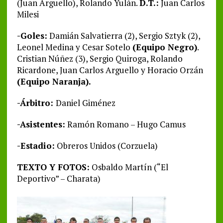
(Juan Arguello), Rolando Yulán.
D.T.:
Juan Carlos
Milesi
-Goles:
Damián Salvatierra (2), Sergio Sztyk (2),
Leonel Medina y Cesar Sotelo
(Equipo Negro)
.
Cristian Núñez (3), Sergio Quiroga, Rolando
Ricardone, Juan Carlos Arguello y Horacio Orzán
(Equipo Naranja).
-Árbitro:
Daniel Giménez
-Asistentes:
Ramón Romano – Hugo Camus
-Estadio:
Obreros Unidos (Corzuela)
TEXTO Y FOTOS:
Osbaldo Martín (“El
Deportivo” – Charata)