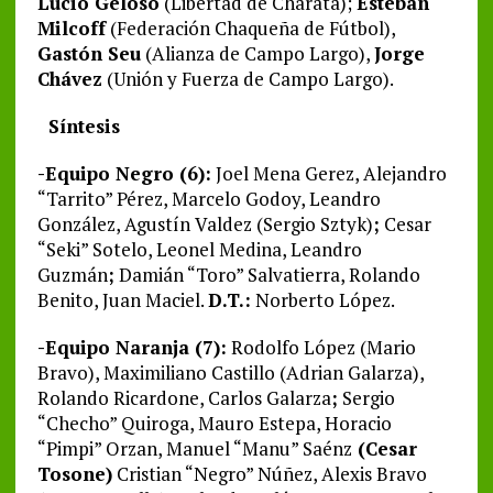
Lucio Geloso
(Libertad de Charata);
Esteban
Milcoff
(Federación Chaqueña de Fútbol),
Gastón Seu
(Alianza de Campo Largo),
Jorge
Chávez
(Unión y Fuerza de Campo Largo).
Síntesis
-Equipo Negro (6):
Joel Mena Gerez, Alejandro
“Tarrito” Pérez, Marcelo Godoy, Leandro
González, Agustín Valdez (Sergio Sztyk)
;
Cesar
“Seki” Sotelo, Leonel Medina, Leandro
Guzmán
;
Damián “Toro” Salvatierra, Rolando
Benito, Juan Maciel.
D.T.:
Norberto López.
-Equipo Naranja (7):
Rodolfo López (Mario
Bravo), Maximiliano Castillo (Adrian Galarza),
Rolando Ricardone, Carlos Galarza
;
Sergio
“Checho” Quiroga, Mauro Estepa, Horacio
“Pimpi” Orzan, Manuel “Manu” Saénz
(Cesar
Tosone)
Cristian “Negro” Núñez, Alexis Bravo