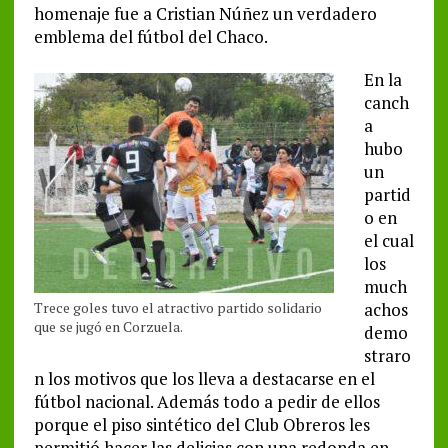
homenaje fue a Cristian Núñez un verdadero
emblema del fútbol del Chaco.
En la
canch
a
hubo
un
partid
o en
el cual
los
much
Trece goles tuvo el atractivo partido solidario
achos
que se jugó en Corzuela.
demo
straro
n los motivos que los lleva a destacarse en el
fútbol nacional. Además todo a pedir de ellos
porque el piso sintético del Club Obreros les
permitió hacer las delicias con una redonda en