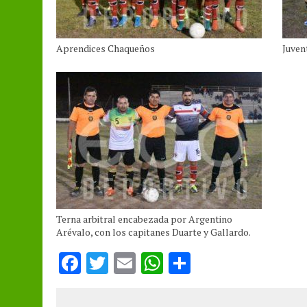
Aprendices Chaqueños
Juven
Terna arbitral encabezada por Argentino
Arévalo, con los capitanes Duarte y Gallardo.
F
T
E
W
S
a
w
m
h
h
ce
it
ai
at
a