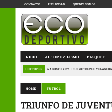
CONTACTO
PUBLICIDAD
QUIENES SOMOS
INICIO
AUTOMOVILISMO
BASQUET
HOT TOPICS
6 AGOSTO, 2026
|
SUB 20: TRIUNFO Y CLASIFI
6 AGOSTO, 2026
|
PRIMERA B: SPORTIVO SE METIÓ EN SEMIFI
6 AGOSTO, 2026
|
APERTURA: BELGRANO DERROTÓ A NAPENAY 
HOME
FUTBOL
5 AGOSTO, 2026
|
NAPENAY-BELGRANO Y SPORTIVO-MONTENEGR
TRIUNFO DE JUVENT
6 AGOSTO, 2026
|
APERTURA: ARSENAL, EN DOBLE JORNADA