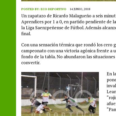
POSTED BY:
ECO DEPORTIVO
14 JUNIO, 2018
Un zapatazo de Ricardo Malagueño a seis minutos
Aprendices por 1 a 0, en partido pendiente de l
la Liga Saenzpeñense de Fútbol. Además alcanzó
final.
Con una sensación térmica que rondó los cero 
campeonato con una victoria agónica frente a 
fondo de la tabla. No abundaron las situacione
convertir.
En l
pone
inva
Lean
“roj
afue
“Pan