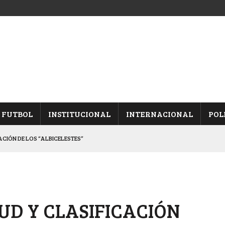
FUTBOL
INSTITUCIONAL
INTERNACIONAL
POL
CACIÓN DE LOS “ALBICELESTES”
NALES TRAS GANARLE A “LA MONTE”
Y ES SEMIFINALISTA
INA, POR EL PASE A “SEMIS”
UD Y CLASIFICACIÓN
 CON CACU Y CANALLAS