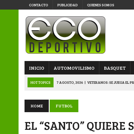
CONTACTO
PUBLICIDAD
QUIENES SOMOS
INICIO
AUTOMOVILISMO
BASQUET
HOT TOPICS
7 AGOSTO, 2026
|
VETERANOS: SE JUEGA EL P
7 AGOSTO, 2026
|
APERTURA “B”: CACU Y CANALLAS AVANZ
6 AGOSTO, 2026
|
APERTURA: ARSENAL, EN DOBLE JORNADA
HOME
FUTBOL
6 AGOSTO, 2026
|
SUB 20: TRIUNFO Y CLASIFICACIÓN DE LOS “
EL “SANTO” QUIERE 
8 AGOSTO, 2026
|
PRIMERA B: EL “GALLITO” Y EL “DECANO”, 