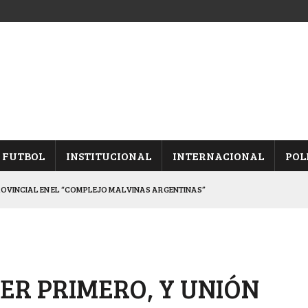
FUTBOL
INSTITUCIONAL
INTERNACIONAL
POL
ROVINCIAL EN EL “COMPLEJO MALVINAS ARGENTINAS”
ARON FRENTE A ARSENAL
 CON CACU Y CANALLAS
ALBICELESTES”
SER PRIMERO, Y UNIÓN
DUELO SEMIFINAL EN PAMPA