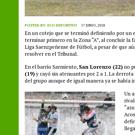
POSTED BY:
ECO DEPORTIVO
17 JUNIO, 2018
En un cotejo que se terminó definiendo por un er
terminar primero en la Zona “A”, al concluir la 
Liga Saenzpeñense de Fútbol, a pesar de que aú
resolver en el Tribunal.
En el barrio Sarmiento,
San Lorenzo (22)
no p
(19)
y cayó sin atenuantes por 2 a 1. La derrota
del grupo aunque de igual manera ya se había in
Un a
riva
“azu
Acos
defi
lleg