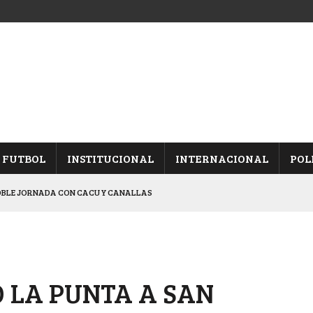
FUTBOL
INSTITUCIONAL
INTERNACIONAL
POL
OBLE JORNADA CON CACU Y CANALLAS
ALBICELESTES”
NALES TRAS GANARLE A “LA MONTE”
Y ES SEMIFINALISTA
Ó LA PUNTA A SAN
ARON FRENTE A ARSENAL