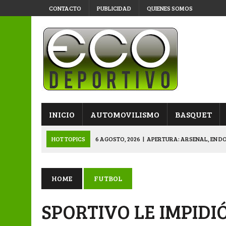
CONTACTO
PUBLICIDAD
QUIENES SOMOS
INICIO
AUTOMOVILISMO
BASQUET
HOT TOPICS
6 AGOSTO, 2026
|
APERTURA: ARSENAL, EN D
6 AGOSTO, 2026
|
SUB 20: TRIUNFO Y CLASIFICACIÓN DE LOS “
6 AGOSTO, 2026
|
PRIMERA B: SPORTIVO SE METIÓ EN SEMIFI
HOME
FUTBOL
6 AGOSTO, 2026
|
APERTURA: BELGRANO DERROTÓ A NAPENAY 
SPORTIVO LE IMPIDI
7 AGOSTO, 2026
|
APERTURA “B”: CACU Y CANALLAS AVANZ