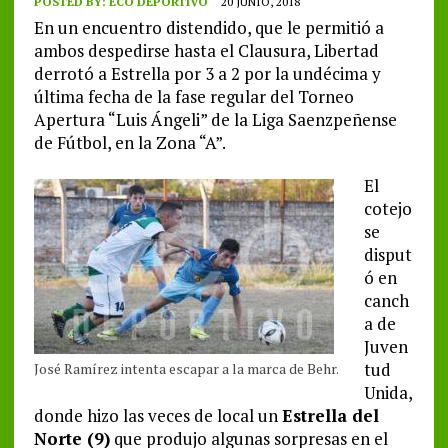
POSTED BY:
ECO DEPORTIVO
20 JUNIO, 2018
En un encuentro distendido, que le permitió a
ambos despedirse hasta el Clausura, Libertad
derrotó a Estrella por 3 a 2 por la undécima y
última fecha de la fase regular del Torneo
Apertura “Luis Ángeli” de la Liga Saenzpeñense
de Fútbol, en la Zona “A”.
El
cotejo
se
disput
ó en
canch
a de
Juven
tud
José Ramírez intenta escapar a la marca de Behr.
Unida,
donde hizo las veces de local un
Estrella del
Norte (9)
que produjo algunas sorpresas en el