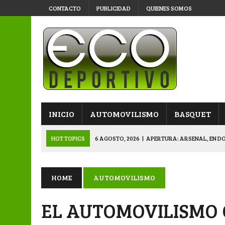
CONTACTO
PUBLICIDAD
QUIENES SOMOS
INICIO
AUTOMOVILISMO
BASQUET
HOT TOPICS
6 AGOSTO, 2026
|
APERTURA: ARSENAL, EN D
6 AGOSTO, 2026
|
SUB 20: TRIUNFO Y CLASIFICACIÓN DE LOS “
6 AGOSTO, 2026
|
PRIMERA B: SPORTIVO SE METIÓ EN SEMIFI
HOME
AUTOMOVILISMO
6 AGOSTO, 2026
|
APERTURA: BELGRANO DERROTÓ A NAPENAY 
EL AUTOMOVILISMO 
7 AGOSTO, 2026
|
APERTURA “B”: CACU Y CANALLAS AVANZ