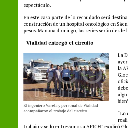
espectáculo.
En este caso parte de lo recaudado será destin
construcción de un hospital oncológico en Sáenz
pesos. Mañana domingo, las series serán desde las 
Vialidad entregó el circuito
La D
ayer
la A
Gloc
ofic
debe
algu
bien”
El ingeniero Varela y personal de Vialidad
acompañaron el trabajo del circuito.
“Lo 
real
trabajo y se lo entregamos a APICH” explicó Glo