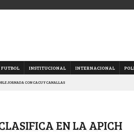
FUTBOL
INSTITUCIONAL
INTERNACIONAL
POL
OBLE JORNADA CON CACU Y CANALLAS
ALBICELESTES”
NALES TRAS GANARLE A “LA MONTE”
Y ES SEMIFINALISTA
CLASIFICA EN LA APICH
ARON FRENTE A ARSENAL