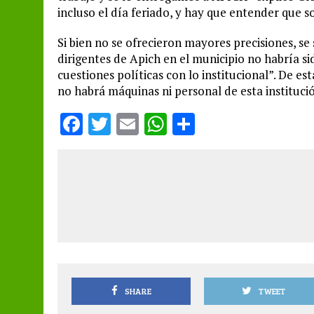
incluso el día feriado, y hay que entender que
Si bien no se ofrecieron mayores precisiones, se
dirigentes de Apich en el municipio no habría si
cuestiones políticas con lo institucional”. De e
no habrá máquinas ni personal de esta instituc
F
T
E
W
S
a
w
m
h
h
ce
it
ai
at
a
b
te
l
s
re
o
r
A
o
p
k
p
SHARE
TWEET