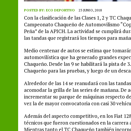
POSTED BY:
ECO DEPORTIVO
23 JUNIO, 2018
Con la clasificación de las Clases 1, 2 y TC Cha
Campeonato Chaqueño de Automovilismo “Copa 
Peña” de la APICH. La actividad se cumplirá dura
las tandas que registrará los tiempos para maña
Medio centenar de autos se estima que tomarán 
automovilística que ha generado grandes expecta
Chaqueño. Desde las 9 se habilitará la pista de 3
Chaqueño para las pruebas, y luego de un desca
Alrededor de las 14 se reanudará con las tandas d
acomodar la grilla de las series de mañana. De a
incrementar su parque de máquinas respecto de l
vez la de mayor convocatoria con casi 30 vehícu
Además del aspecto competitivo, en los Fiat 128
técnicos que fueron cuestionados en la carrera a
Mientras tanto el TC Chaqueño también incorp