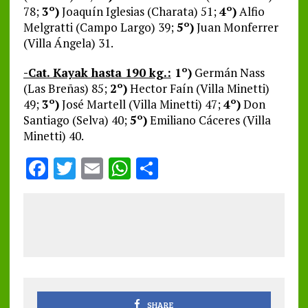
78;
3º)
Joaquín Iglesias (Charata) 51;
4º)
Alfio
Melgratti (Campo Largo) 39;
5º)
Juan Monferrer
(Villa Ángela) 31.
-Cat. Kayak hasta 190 kg.:
1º)
Germán Nass
(Las Breñas) 85;
2º)
Hector Faín (Villa Minetti)
49;
3º)
José Martell (Villa Minetti) 47;
4º)
Don
Santiago (Selva) 40;
5º)
Emiliano Cáceres (Villa
Minetti) 40.
F
T
E
W
S
a
w
m
h
h
ce
it
ai
at
a
b
te
l
s
re
o
r
A
o
p
k
p
SHARE