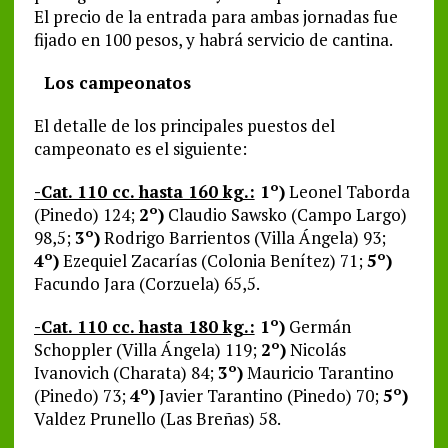
El precio de la entrada para ambas jornadas fue
fijado en 100 pesos, y habrá servicio de cantina.
Los campeonatos
El detalle de los principales puestos del
campeonato es el siguiente:
-Cat. 110 cc. hasta 160 kg.:
1º)
Leonel Taborda
(Pinedo) 124;
2º)
Claudio Sawsko (Campo Largo)
98,5;
3º)
Rodrigo Barrientos (Villa Ángela) 93;
4º)
Ezequiel Zacarías (Colonia Benítez) 71;
5º)
Facundo Jara (Corzuela) 65,5.
-Cat. 110 cc. hasta 180 kg.:
1º)
Germán
Schoppler (Villa Ángela) 119;
2º)
Nicolás
Ivanovich (Charata) 84;
3º)
Mauricio Tarantino
(Pinedo) 73;
4º)
Javier Tarantino (Pinedo) 70;
5º)
Valdez Prunello (Las Breñas) 58.