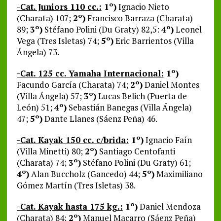
-Cat. Juniors 110 cc.:
1º)
Ignacio Nieto
(Charata) 107;
2º)
Francisco Barraza (Charata)
89;
3º)
Stéfano Polini (Du Graty) 82,5:
4º)
Leonel
Vega (Tres Isletas) 74;
5º)
Eric Barrientos (Villa
Ángela) 73.
-Cat.
125 cc. Yamaha Internacional:
1º)
Facundo García (Charata) 74;
2º)
Daniel Montes
(Villa Ángela) 57;
3º)
Lucas Belich (Puerta de
León) 51;
4º)
Sebastián Banegas (Villa Ángela)
47;
5º)
Dante Llanes (Sáenz Peña) 46.
-Cat. Kayak 150 cc. c/brida:
1º)
Ignacio Faín
(Villa Minetti) 80;
2º)
Santiago Centofanti
(Charata) 74;
3º)
Stéfano Polini (Du Graty) 61;
4º)
Alan Buccholz (Gancedo) 44;
5º)
Maximiliano
Gómez Martín (Tres Isletas) 38.
-Cat. Kayak hasta 175 kg.:
1º)
Daniel Mendoza
(Charata) 84;
2º)
Manuel Macarro (Sáenz Peña)