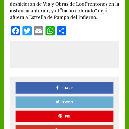
deshicieron de Vía y Obras de Los Frentones en la
instancia anterior; y el “bicho colorado” dejó
afuera a Estrella de Pampa del Infierno.
F
T
E
W
S
a
w
m
h
h
ce
it
ai
at
a
b
te
l
s
re
o
r
A
o
p
k
p
SHARE
TWEET
PIN