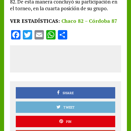
82. De esta manera concluyó su participación en
el torneo, en la cuarta posición de su grupo.
VER ESTADÍSTICAS:
Chaco 82 – Córdoba 87
F
T
E
W
S
a
w
m
h
h
ce
it
ai
at
a
b
te
l
s
re
o
r
A
o
p
k
p
SHARE
TWEET
PIN