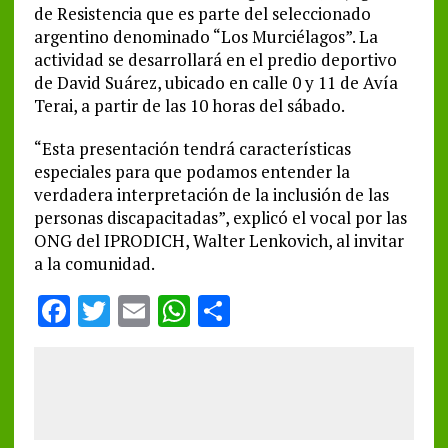
de Resistencia que es parte del seleccionado
argentino denominado “Los Murciélagos”. La
actividad se desarrollará en el predio deportivo
de David Suárez, ubicado en calle 0 y 11 de Avía
Terai, a partir de las 10 horas del sábado.
“Esta presentación tendrá características
especiales para que podamos entender la
verdadera interpretación de la inclusión de las
personas discapacitadas”, explicó el vocal por las
ONG del IPRODICH, Walter Lenkovich, al invitar
a la comunidad.
F
T
E
W
S
a
w
m
h
h
ce
it
ai
at
a
b
te
l
s
re
o
r
A