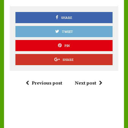
o
p
k
p
SHARE
TWEET
PIN
SHARE
Previous post
Next post