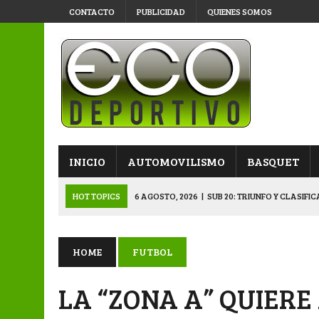
CONTACTO
PUBLICIDAD
QUIENES SOMOS
INICIO
AUTOMOVILISMO
BASQUET
HOT TOPICS
6 AGOSTO, 2026
|
SUB 20: TRIUNFO Y CLASIFI
6 AGOSTO, 2026
|
PRIMERA B: SPORTIVO SE METIÓ EN SEMIFI
6 AGOSTO, 2026
|
APERTURA: BELGRANO DERROTÓ A NAPENAY 
HOME
FUTBOL
5 AGOSTO, 2026
|
NAPENAY-BELGRANO Y SPORTIVO-MONTENEGR
LA “ZONA A” QUIERE
6 AGOSTO, 2026
|
APERTURA: ARSENAL, EN DOBLE JORNADA