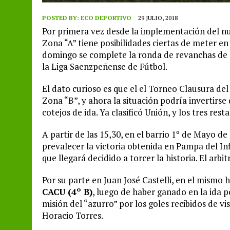
POSTED BY:
ECO DEPORTIVO
29 JULIO, 2018
Por primera vez desde la implementación del n
Zona “A” tiene posibilidades ciertas de meter en
domingo se complete la ronda de revanchas de c
la Liga Saenzpeñense de Fútbol.
El dato curioso es que el el Torneo Clausura de
Zona “B”, y ahora la situación podría invertirse
cotejos de ida. Ya clasificó Unión, y los tres re
A partir de las 15,30, en el barrio 1º de Mayo de
prevalecer la victoria obtenida en Pampa del Inf
que llegará decidido a torcer la historia. El arb
Por su parte en Juan José Castelli, en el mismo 
CACU (4º B)
, luego de haber ganado en la ida po
misión del “azurro” por los goles recibidos de vi
Horacio Torres.