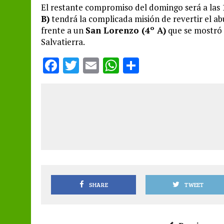
El restante compromiso del domingo será a las
B)
tendrá la complicada misión de revertir el ab
frente a un
San Lorenzo (4º A)
que se mostró 
Salvatierra.
F
T
E
W
S
a
w
m
h
h
ce
it
ai
at
a
b
te
l
s
re
o
r
A
o
p
k
p
SHARE
TWEET