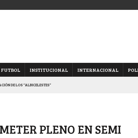
FUTBOL
INSTITUCIONAL
INTERNACIONAL
POL
CACIÓN DE LOS “ALBICELESTES”
NALES TRAS GANARLE A “LA MONTE”
Y ES SEMIFINALISTA
INA, POR EL PASE A “SEMIS”
 METER PLENO EN SEMI
 CON CACU Y CANALLAS